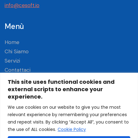
info@cesoft.io
Menù
Home
Chi Siamo
Servizi
Contattaci
This site uses functional cookies and
external scripts to enhance your
Seguici
experience.
LinkedIn
We use cookies on our website to give you the most
relevant experience by remembering your preferences
and repeat visits. By clicking “Accept All”, you consent to
the use of ALL cookies.
Cookie Policy
Copyright © 2023 CeSoft Srl. All rights reserved.